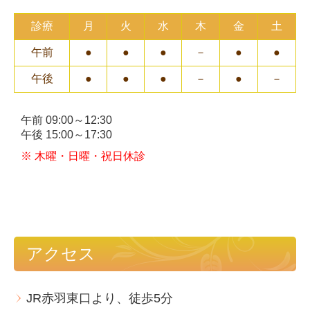
診療
月
火
水
木
金
土
午前
●
●
●
－
●
●
午後
●
●
●
－
●
－
午前 0
9:00
～
12:30
午後
15:00～17:30
※ 木曜・日曜・祝日休診
アクセス
JR赤羽東口より、徒歩5分