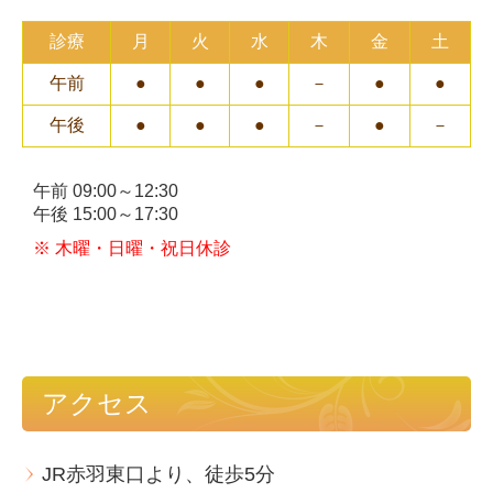
診療
月
火
水
木
金
土
午前
●
●
●
－
●
●
午後
●
●
●
－
●
－
午前 0
9:00
～
12:30
午後
15:00～17:30
※ 木曜・日曜・祝日休診
アクセス
JR赤羽東口より、徒歩5分